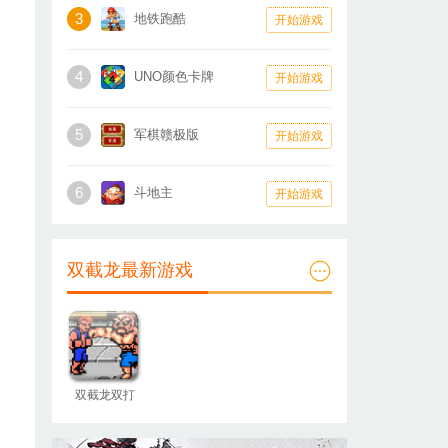
3
地铁跑酷
开始游戏
4
UNO颜色卡牌
开始游戏
5
军棋赣极版
开始游戏
6
斗地主
开始游戏
双截龙最新游戏
双截龙双打