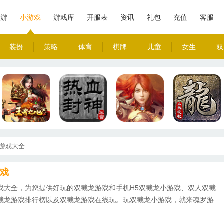
手游
小游戏
游戏库
开服表
资讯
礼包
充值
客服
装扮
策略
体育
棋牌
儿童
女生
双
游戏大全
戏
戏大全，为您提供好玩的双截龙游戏和手机H5双截龙小游戏、双人双截
截龙游戏排行榜以及双截龙游戏在线玩。玩双截龙小游戏，就来魂罗游戏