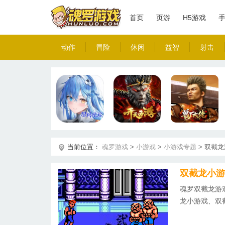
首页
页游
H5游戏
动作
冒险
休闲
益智
射击
当前位置：
魂罗游戏
>
小游戏
>
小游戏专题
>
双截龙
双截龙小游
魂罗双截龙游
龙小游戏、双
平台！