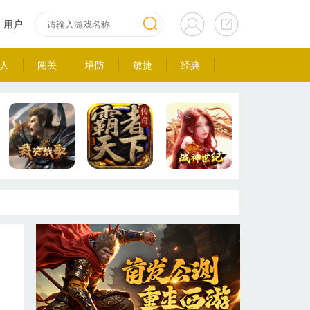
用户
人
闯关
塔防
敏捷
经典