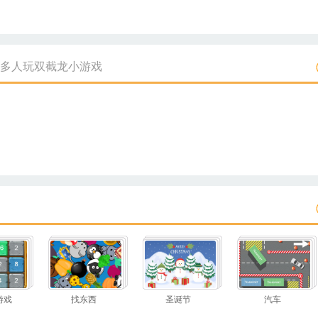
多人玩双截龙小游戏
游戏
找东西
圣诞节
汽车