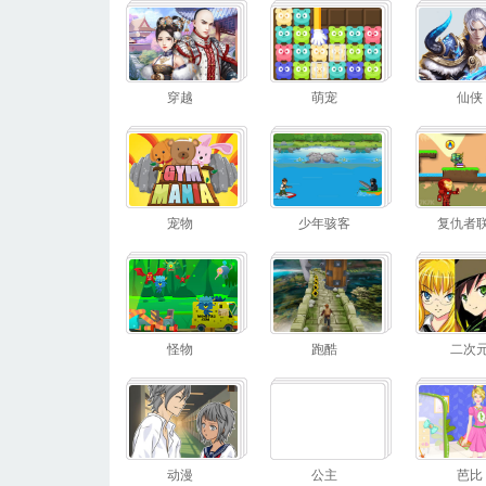
穿越
萌宠
仙侠
宠物
少年骇客
复仇者
怪物
跑酷
二次
动漫
公主
芭比