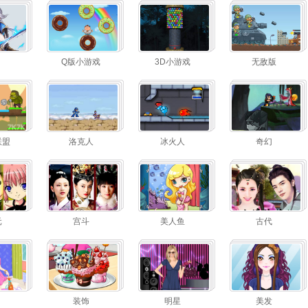
Q版小游戏
3D小游戏
无敌版
联盟
洛克人
冰火人
奇幻
元
宫斗
美人鱼
古代
装饰
明星
美发