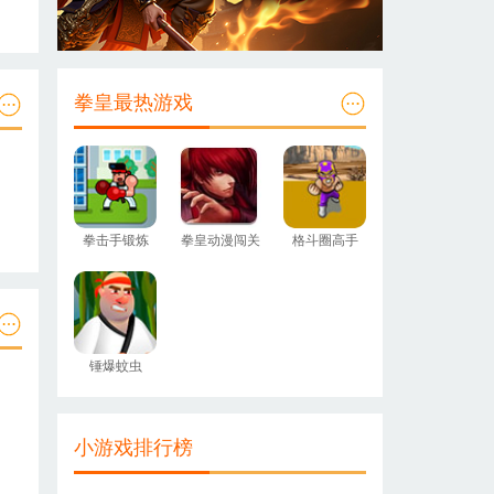
拳皇最热游戏
拳击手锻炼
拳皇动漫闯关
格斗圈高手
锤爆蚊虫
小游戏排行榜