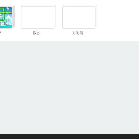
管
数独
对对碰