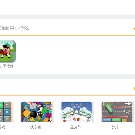
玩拳皇小游戏
击手锻炼
游戏
找东西
圣诞节
汽车