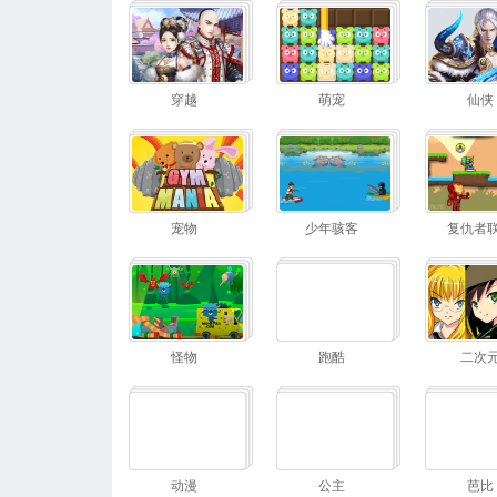
穿越
萌宠
仙侠
宠物
少年骇客
复仇者
怪物
跑酷
二次
动漫
公主
芭比