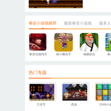
拳皇小游戏推荐
最新拳皇小游戏
最多人
拳皇动漫闯关
格斗圈高手
锤爆蚊虫
拳
热门专题
万圣节
西游
2048小