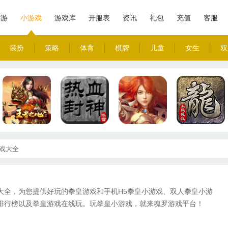
手游
小游戏
游戏库
开服表
资讯
礼包
充值
客服
装扮
策略
体育
棋牌
儿童
女生
双
戏大全
大全，为您提供好玩的拳皇游戏和手机H5拳皇小游戏、双人拳皇小游
排行榜以及拳皇游戏在线玩。玩拳皇小游戏，就来魂罗游戏平台！