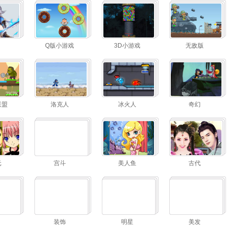
Q版小游戏
3D小游戏
无敌版
联盟
洛克人
冰火人
奇幻
元
宫斗
美人鱼
古代
装饰
明星
美发