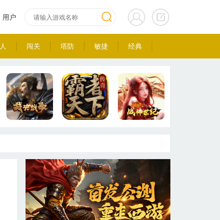
用户
人
闯关
塔防
敏捷
经典