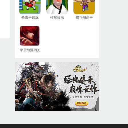
拳击手锻炼
锤爆蚊虫
格斗圈高手
拳皇动漫闯关