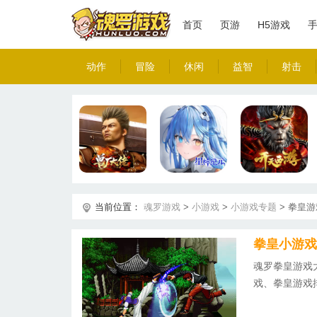
首页
页游
H5游戏
动作
冒险
休闲
益智
射击
当前位置：
魂罗游戏
>
小游戏
>
小游戏专题
>
拳皇游
拳皇小游戏
魂罗拳皇游戏
戏、拳皇游戏