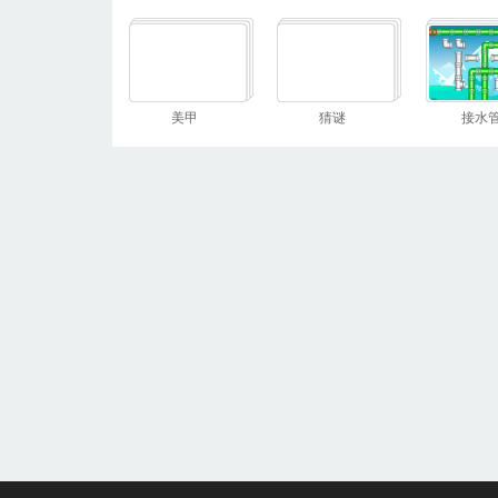
美甲
猜谜
接水